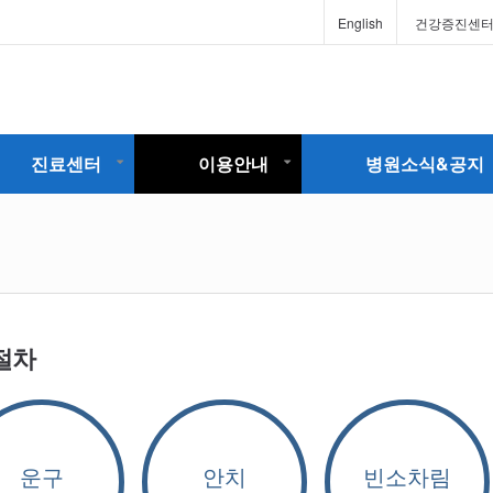
English
건강증진센
진료센터
이용안내
병원소식&공지
절차
운구
안치
빈소차림