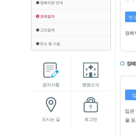
장례식장 안내
장례절차
빈
고인검색
장례
빈소 및 시설
장례절
공지사항
병원소식
입
입관
오시는 길
로그인
을 표