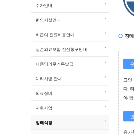
주차안내
편의시설안내
비급여 진료비용안내
장례절
실손의료보험 전산청구안내
제증명의무기록발급
운
대리처방 안내
고인 
다. 
의료장비
야 합
지원사업
안
장례식장
유가