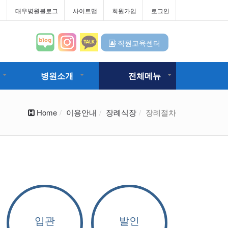
터
대우병원블로그
사이트맵
회원가입
로그인
직원교육센터
병원소개
전체메뉴
Home
이용안내
장례식장
장례절차
입관
발인