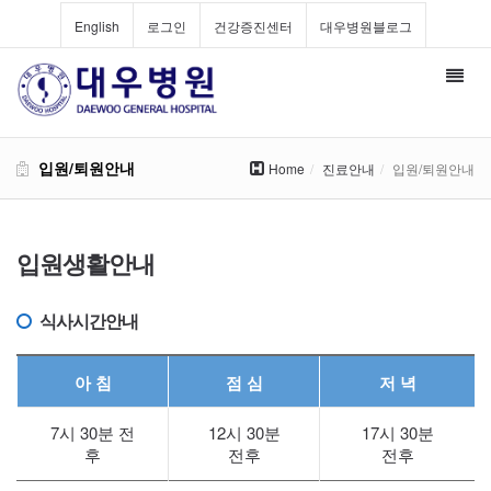
English
로그인
건강증진센터
대우병원블로그
Toggl
navig
입원/퇴원안내
Home
진료안내
입원/퇴원안내
입원생활안내
식사시간안내
아 침
점 심
저 녁
7시 30분 전
12시 30분
17시 30분
후
전후
전후