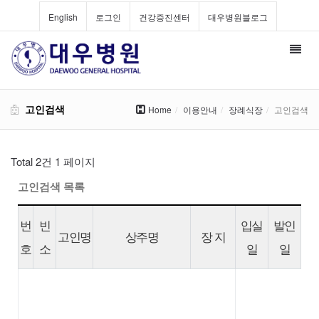
English
로그인
건강증진센터
대우병원블로그
Toggl
navig
고인검색
Home
이용안내
장례식장
고인검색
Total 2건
1 페이지
고인검색 목록
번
빈
입실
발인
고인명
상주명
장 지
호
소
일
일