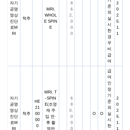
기
자기
8
2
준
공명
MRI,
6
0
외
영상
WHOL
2,
2
척추
실
진단
E SPIN
0
5.
시
료M
E
0
1.
한
RI
0
1
경
우
비
급
여
급
여
인
정
MRI, T
기
자기
-SPIN
6
2
HE
준
공명
E(조영
8
0
21
외
영상
제 주
0,
2
척추
00
O
O
실
진단
입 전·
0
5.
00
시
료M
후 촬
0
1.
0
한
RI
영판
0
1