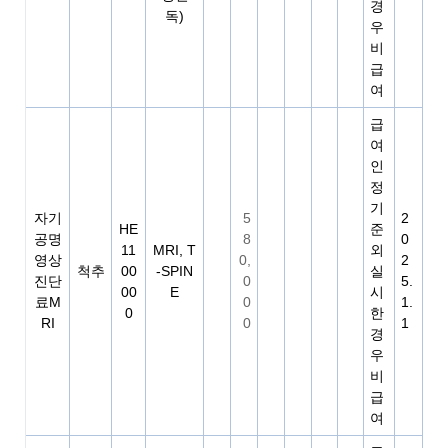
경
독)
우
비
급
여
급
여
인
정
기
자기
5
2
HE
준
공명
8
0
11
MRI, T
외
영상
0,
2
척추
00
-SPIN
실
진단
0
5.
00
E
시
료M
0
1.
0
한
RI
0
1
경
우
비
급
여