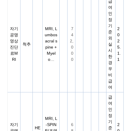
급
여
인
정
기
자기
MRI, L
7
2
준
공명
umbos
4
0
외
영상
acral s
2,
2
척추
실
진단
pine +
0
5.
시
료M
Myel
0
1.
한
RI
o…
0
1
경
우
비
급
여
급
여
인
정
MRI, L
기
자기
-SPIN
6
2
HE
준
공명
E(조영
8
0