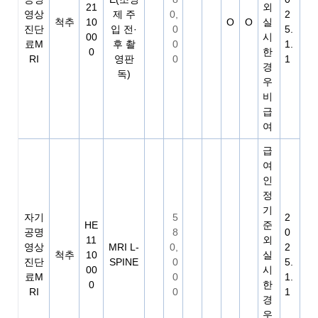
21
외
영상
제 주
0,
2
척추
10
O
O
실
진단
입 전·
0
5.
00
시
료M
후 촬
0
1.
0
한
RI
영판
0
1
경
독)
우
비
급
여
급
여
인
정
기
자기
5
2
HE
준
공명
8
0
11
외
영상
MRI L-
0,
2
척추
10
실
진단
SPINE
0
5.
00
시
료M
0
1.
0
한
RI
0
1
경
우