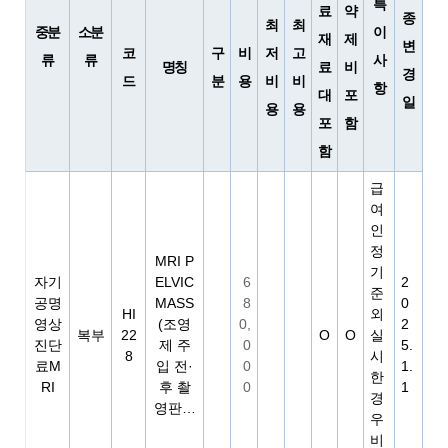
특
료
약
종
최
최
중분
소분
이
재
제
변
코
구
비
저
고
류
류
사
명칭
료
비
경
드
분
용
비
비
항
대
포
일
용
용
포
함
함
급
여
인
정
MRI P
기
자기
ELVIC
6
2
준
공명
MASS
8
0
HI
외
영상
(조영
0,
2
복부
22
O
O
실
진단
제 주
0
5.
8
시
료M
입 전·
0
1.
한
RI
후 촬
0
1
경
영판…
우
비