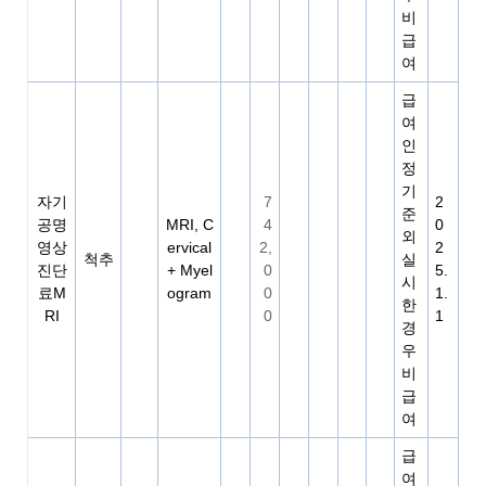
비
급
여
급
여
인
정
기
자기
7
2
준
공명
MRI, C
4
0
외
영상
ervical
2,
2
척추
실
진단
+ Myel
0
5.
시
료M
ogram
0
1.
한
RI
0
1
경
우
비
급
여
급
여