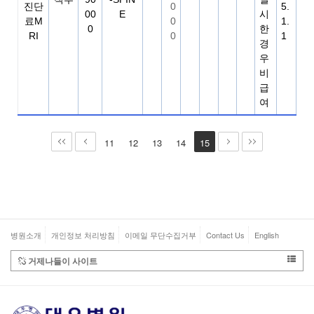
진단
0
5.
00
E
시
료M
0
1.
0
한
RI
0
1
경
우
비
급
여
11
12
13
14
15
병원소개
개인정보 처리방침
이메일 무단수집거부
Contact Us
English
거제나들이 사이트