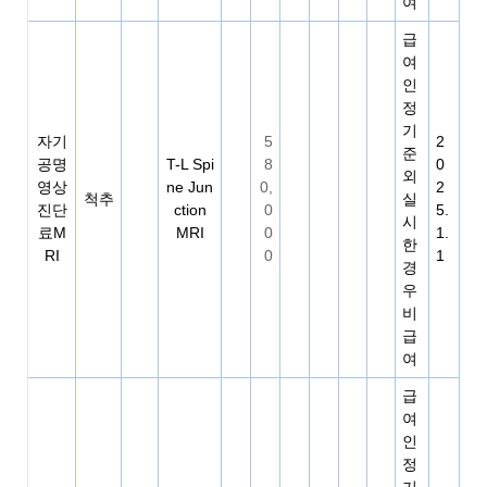
여
급
여
인
정
기
자기
5
2
준
공명
T-L Spi
8
0
외
영상
ne Jun
0,
2
척추
실
진단
ction
0
5.
시
료M
MRI
0
1.
한
RI
0
1
경
우
비
급
여
급
여
인
정