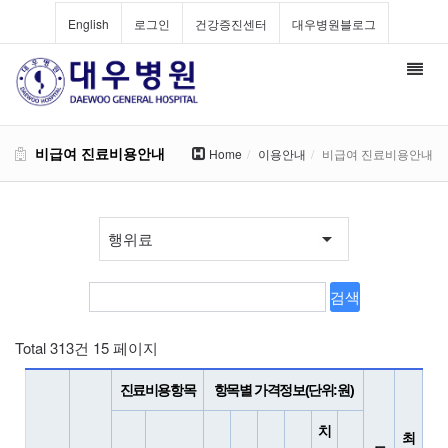
English
로그인
건강증진센터
대우병원블로그
Toggl
navig
비급여 진료비용안내
Home
이용안내
비급여 진료비용안내
Total 313건
15 페이지
진료비용항목
항목별 가격정보(단위:원)
치
최