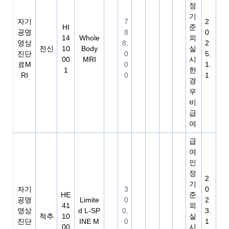
정
기
자기
7
2
HI
준
공명
8
0
14
Whole
외
영상
8,
2
전신
10
Body
실
진단
0
5.
00
MRI
시
료M
0
1.
1
한
RI
0
1
경
우
비
급
여
급
여
인
정
2
기
자기
3
0
HE
준
공명
Limite
0
2
41
외
영상
d L-SP
0,
3.
척추
10
실
진단
INE M
0
1
00
시