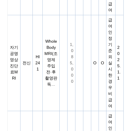
급
여
급
여
인
정
Whole
1,
기
자기
Body
2
0
준
공명
MRI(조
0
HI
8
외
영상
영제
2
전신
24
5,
O
O
실
진단
주입
5.
1
0
시
료M
전·후
1.
0
한
RI
촬영판
1
0
경
독…
우
비
급
여
급
여
인