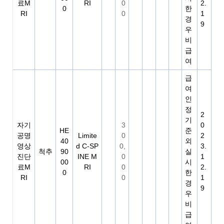
료M
RI
0
2.
0
한
RI
0
1
경
9
우
비
급
여
급
여
인
정
2
기
자기
3
0
HE
준
공명
Limite
0
2
40
외
영상
d C-SP
0,
3.
척추
90
실
진단
INE M
0
1
00
시
료M
RI
0
2.
0
한
RI
0
1
경
9
우
비
급