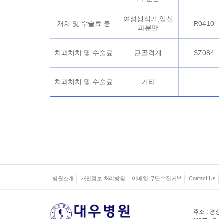
여성생식기,임신
처치 및 수술료 등
R0410
과분만
치과처치 및 수술료
근골격계
SZ084
치과처치 및 수술료
기타
병원소개
개인정보 처리방침
이메일 무단수집거부
Contact Us
주소 : 경