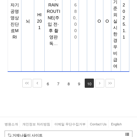
기
자기
RAIN
6
2
준
공명
ROUTI
8
0
HI
외
영상
NE(주
0,
2
뇌
20
O
O
실
진단
입 전·
0
5.
1
시
료M
후 촬
0
1.
한
RI
영판
0
1
경
독…
우
비
급
여
6
7
8
9
10
병원소개
개인정보 처리방침
이메일 무단수집거부
Contact Us
English
거제나들이 사이트