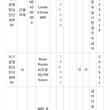
HE
준
공명
0
2
42
Limite
외
영상
근골
0,
3.
00
d Knee
실
진단
격졔
0
1
00
MRI
시
료M
0
2.
0
한
RI
0
1
경
9
우
비
급
여
자기
7
2
Brain
공명
8
0
Routin
영상
8,
2
뇌
e(조영
O
O
진단
0
5.
제)+Dif
료M
0
1.
fusion
RI
0
1
급
여
인
정
MRI, B