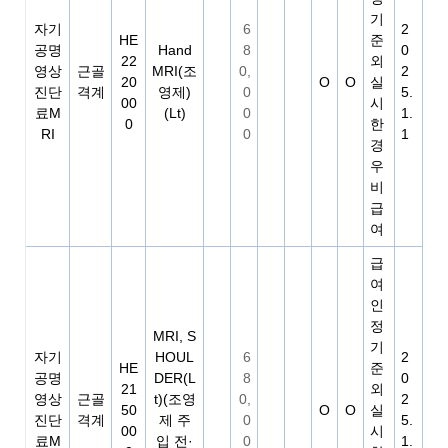
기
자기
6
2
HE
준
공명
Hand
8
0
22
외
영상
근골
MRI(조
0,
2
20
O
O
실
진단
격계
영제)
0
5.
00
시
료M
(Lt)
0
1.
0
한
RI
0
1
경
우
비
급
여
급
여
인
정
MRI, S
기
자기
HOUL
6
2
HE
준
공명
DER(L
8
0
21
외
영상
근골
t)(조영
0,
2
50
O
O
실
진단
격계
제 주
0
5.
00
시
료M
입 전·
0
1.