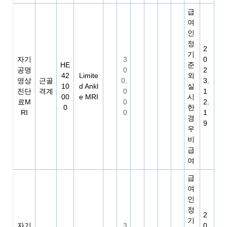
급
여
인
정
2
기
자기
3
0
HE
준
공명
0
2
42
Limite
외
영상
근골
0,
3.
10
d Ankl
실
진단
격계
0
1
00
e MRI
시
료M
0
2.
0
한
RI
0
1
경
9
우
비
급
여
급
여
인
정
2
기
자기
3
0