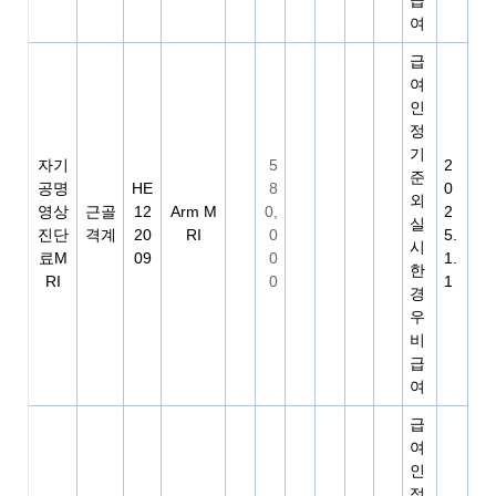
급
여
급
여
인
정
기
자기
5
2
준
공명
HE
8
0
외
영상
근골
12
Arm M
0,
2
실
진단
격계
20
RI
0
5.
시
료M
09
0
1.
한
RI
0
1
경
우
비
급
여
급
여
인
정