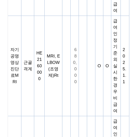
급
여
급
여
인
정
기
자기
6
2
HE
준
공명
MRI, E
8
0
21
외
영상
근골
LBOW
0,
2
60
O
O
실
진단
격계
(조영
0
5.
00
시
료M
제)Rt
0
1.
0
한
RI
0
1
경
우
비
급
여
급
여
인