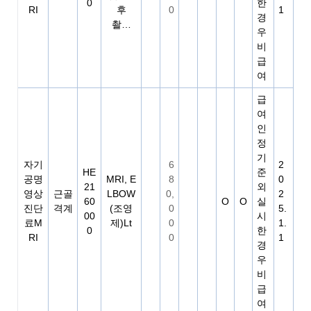
0
한
RI
후
0
1
경
촬…
우
비
급
여
급
여
인
정
기
자기
6
2
HE
준
공명
MRI, E
8
0
21
외
영상
근골
LBOW
0,
2
60
O
O
실
진단
격계
(조영
0
5.
00
시
료M
제)Lt
0
1.
0
한
RI
0
1
경
우
비
급
여