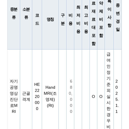
특
료
약
종
최
최
중분
소분
이
재
제
변
코
구
비
저
고
류
류
사
명칭
료
비
경
드
분
용
비
비
항
대
포
일
용
용
포
함
함
급
여
인
정
기
자기
6
2
HE
준
공명
Hand
8
0
22
외
영상
근골
MRI(조
0,
2
20
O
O
실
진단
격계
영제)
0
5.
00
시
료M
(Rt)
0
1.
0
한
RI
0
1
경
우
비