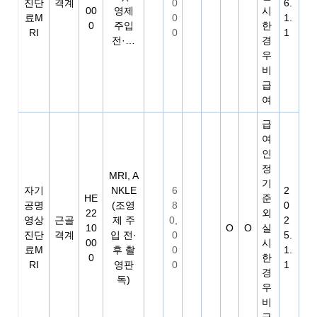
진단
격계
0
6.
00
영제
시
료M
0
1.
0
주입
한
RI
0
1
전·…
경
우
비
급
여
급
여
인
정
MRI, A
기
자기
NKLE
6
2
HE
준
공명
(조영
8
0
22
외
영상
근골
제 주
0,
2
10
O
O
실
진단
격계
입 전·
0
5.
00
시
료M
후 촬
0
1.
0
한
RI
영판
0
1
경
독)
우
비