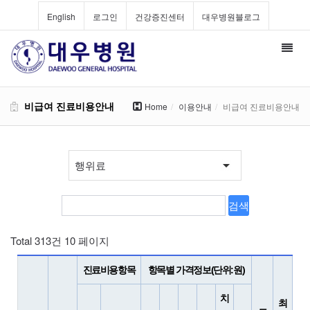
English
로그인
건강증진센터
대우병원블로그
Toggl
navig
비급여 진료비용안내
Home
이용안내
비급여 진료비용안내
Total 313건
10 페이지
진료비용항목
항목별 가격정보(단위:원)
치
최