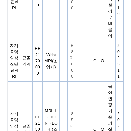
료M
0
2.
0
한
RI
0
1
경
9
우
비
급
여
자기
6
2
HE
공명
8
0
21
Wrist
영상
근골
0,
2
70
MRI(조
O
O
진단
격계
0
5.
00
영제)
료M
0
1.
0
RI
0
1
급
여
인
정
MRI, H
기
자기
8
2
HE
IP JOI
준
공명
5
0
21
NT(BO
외
영상
근골
6,
2
80
TH)(조
O
O
실