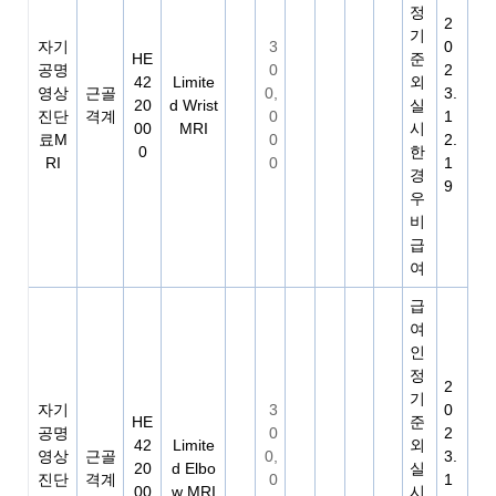
정
2
기
자기
3
0
HE
준
공명
0
2
42
Limite
외
영상
근골
0,
3.
20
d Wrist
실
진단
격계
0
1
00
MRI
시
료M
0
2.
0
한
RI
0
1
경
9
우
비
급
여
급
여
인
정
2
기
자기
3
0
HE
준
공명
0
2
42
Limite
외
영상
근골
0,
3.
20
d Elbo
실
진단
격계
0
1
00
w MRI
시