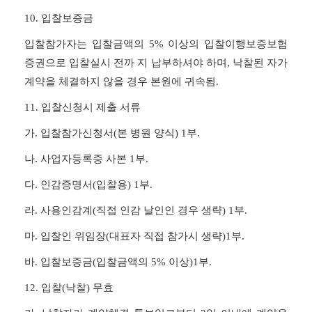
10.
입찰보증금
입찰참가자는 입찰금액의 5% 이상의 입찰이행보증보험
증권으로 입찰실시 전까 지 납부하셔야 하며, 낙찰된 자가
계약을 체결하지 않을 경우 본원에 귀속됨.
11.
입찰신청시 제출 서류
가. 입찰참가신청서(본 병원 양식)
1
부.
나. 사업자등록증 사본
1
부.
다. 인감증명서(입찰용)
1
부.
라. 사용인감계(직접 인감 날인인 경우 생략)
1
부.
마. 입찰인 위임장(대표자 직접 참가시 생략)
1
부.
바. 입찰보증금(입찰금액의
5%
이상)
1
부.
12.
입찰(낙찰) 무효