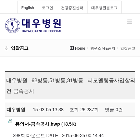
English
로그인
건강증진센터
대우병원블로그
Toggl
navig
입찰공고
Home
병원소식&공지
입찰공고
대우병원 62병동,51병동,31병동 리모델링공사입찰의
건 금속공사
대우병원
15-03-05 13:38
조회
26,287회
댓글
0건
유의서-금속공사.hwp
(18.5K)
298회 다운로드
DATE : 2015-06-25 00:14:44